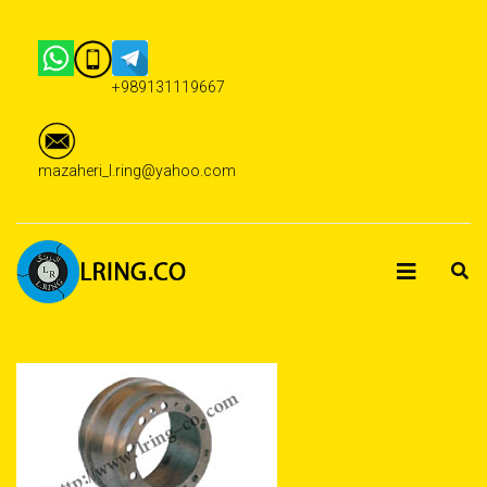
+989131119667
mazaheri_l.ring@yahoo.com