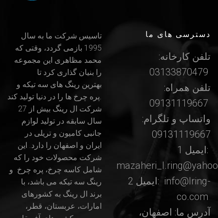
دسترسی های ما
تاسیس شرکت ما به سال
1995 بازمی گردد، وقتی که
تلفن کارخانه:
محمد مظاهری این مجموعه
03133870479
را بنیان گذاری کرد تا
بهترین رینگ های سه تیکه و
تلفن همراه:
پره چرخ ها را در دنیا تولید کند.
09131119667
شرکت ال رینگ بیش از 27
واتساپ و تلگرام:
سال سابقه در تولید لوازم
09131119667
جانبی کامیون و تریلی در
ایران و اصفهان را دارد. این
ایمیل 1:
شرکت محصولات خود را که
mazaheri_l.ring@yaho
شامل کاسه چرخ، پره چرخ و
info@lring-
ایمیل 2:
رینگ سه تیکه می باشد، با
برند ال رینگ به کشورهای
co.com
امارات، عربستان، قطر،
آدرس ما: اصفهان،